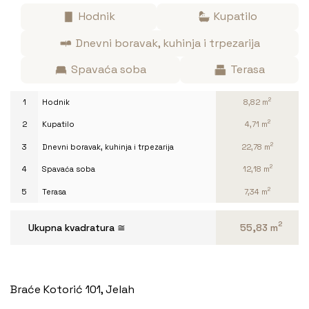
Hodnik
Kupatilo
Dnevni boravak, kuhinja i trpezarija
Spavaća soba
Terasa
2
1
Hodnik
8,82 m
2
2
Kupatilo
4,71 m
2
3
Dnevni boravak, kuhinja i trpezarija
22,78 m
2
4
Spavaća soba
12,18 m
2
5
Terasa
7,34 m
2
Ukupna kvadratura ≅
55,83 m
Braće Kotorić 101, Jelah