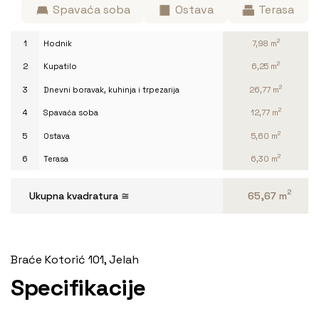
Spavaća soba
Ostava
Terasa
2
1
Hodnik
7,98 m
2
2
Kupatilo
6,25 m
2
3
Dnevni boravak, kuhinja i trpezarija
26,77 m
2
4
Spavaća soba
12,77 m
2
5
Ostava
5,60 m
2
6
Terasa
6,30 m
2
Ukupna kvadratura ≅
65,67 m
Braće Kotorić 101, Jelah
Specifikacije