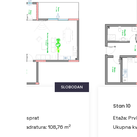
SLOBODAN
Stan 10
Stan 11
Etaža: Prvi sprat
Etaža: Prv
2
Ukupna kvadratura: 77,88 m
Ukupna kv