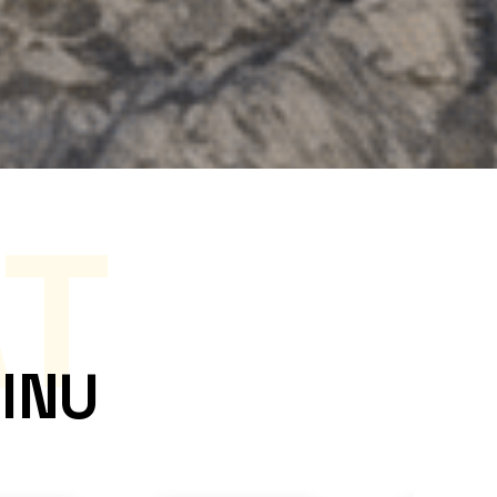
T
INU