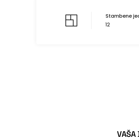
Stambene jed
12
VAŠA 