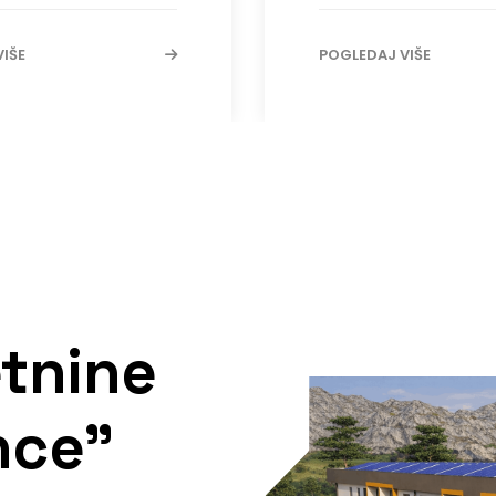
IŠE
POGLEDAJ VIŠE
tnine
nce"