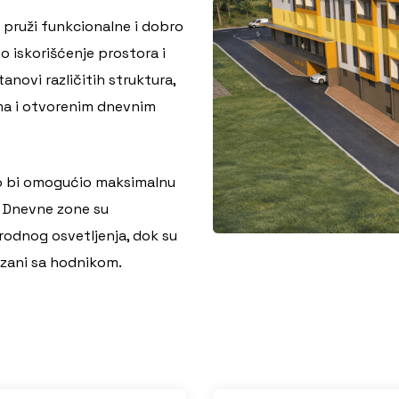
a pruži funkcionalne i dobro
 iskorišćenje prostora i
anovi različitih struktura,
ma i otvorenim dnevnim
ako bi omogućio maksimalnu
. Dnevne zone su
rodnog osvetljenja, dok su
ezani sa hodnikom.