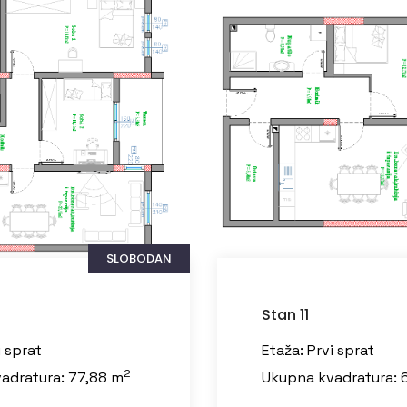
SLOBODAN
Stan 12
i sprat
Etaža: Prvi sprat
2
adratura: 65,67 m
Ukupna kvadratura: 