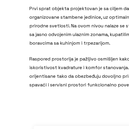
Prvi sprat objekta projektovan je sa ciljem d
organizovane stambene jedinice, uz optimalno
prirodne svetlosti. Na ovom nivou nalaze se st
sa jasno odvojenim ulaznim zonama, kupatili
boravcima sa kuhinjom i trpezarijom.
Raspored prostorija je pažljivo osmišljen k
iskoristivost kvadrature i komfor stanovanja
orijentisane tako da obezbeđuju dovoljno pri
spavaći i servisni prostori funkcionalno pov