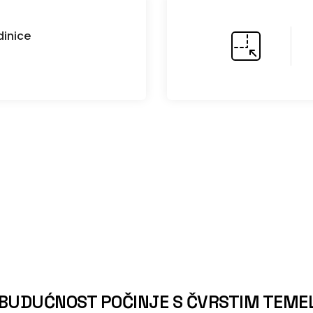
inice
BUDUĆNOST POČINJE S ČVRSTIM TEME