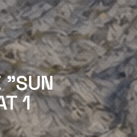
 "SUN
AT 1