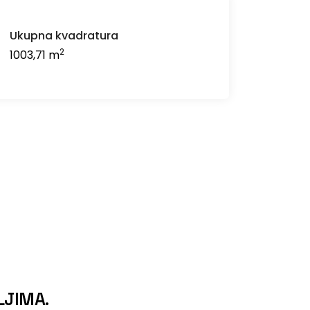
Ukupna kvadratura
2
1003,71 m
LJIMA.