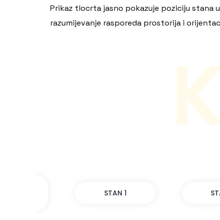
Prikaz tlocrta jasno pokazuje poziciju stana
razumijevanje rasporeda prostorija i orijent
LOVNI
STAN 1
ST
STOR 5