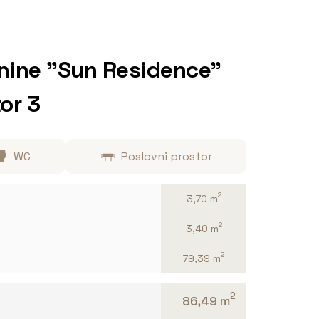
nine "Sun Residence"
or 3
WC
Poslovni prostor
2
3,70 m
2
3,40 m
2
79,39 m
2
86,49 m