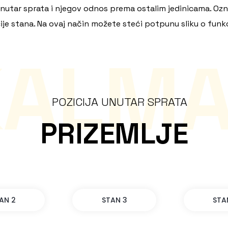
 unutar sprata i njegov odnos prema ostalim jedinicama. O
acije stana. Na ovaj način možete steći potpunu sliku o fun
KALMA
POZICIJA UNUTAR SPRATA
PRIZEMLJE
AN 2
STAN 3
STA