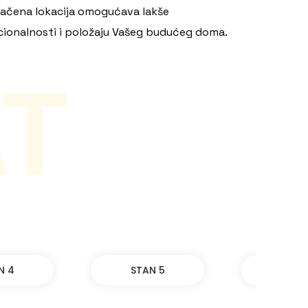
značena lokacija omogućava lakše
kcionalnosti i položaju Vašeg budućeg doma.
T
N 4
STAN 5
STAN