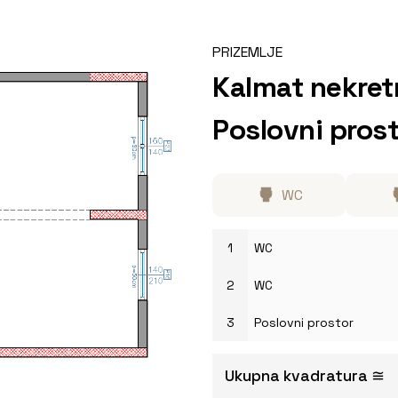
PRIZEMLJE
Kalmat nekret
Poslovni prost
WC
1
WC
2
WC
3
Poslovni prostor
Ukupna kvadratura ≅