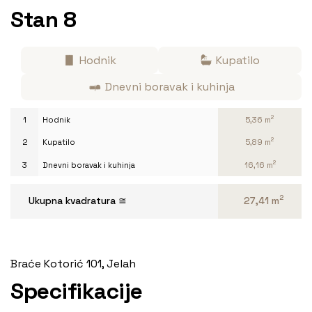
Stan 8
Hodnik
Kupatilo
Dnevni boravak i kuhinja
2
1
Hodnik
5,36 m
2
2
Kupatilo
5,89 m
2
3
Dnevni boravak i kuhinja
16,16 m
2
Ukupna kvadratura ≅
27,41 m
Braće Kotorić 101, Jelah
Specifikacije