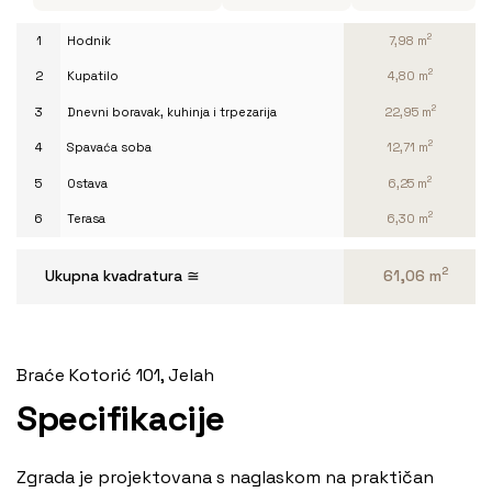
2
1
Hodnik
7,98 m
2
2
Kupatilo
4,80 m
2
3
Dnevni boravak, kuhinja i trpezarija
22,95 m
2
4
Spavaća soba
12,71 m
2
5
Ostava
6,25 m
2
6
Terasa
6,30 m
2
Ukupna kvadratura ≅
61,06 m
Braće Kotorić 101, Jelah
Specifikacije
Zgrada je projektovana s naglaskom na praktičan